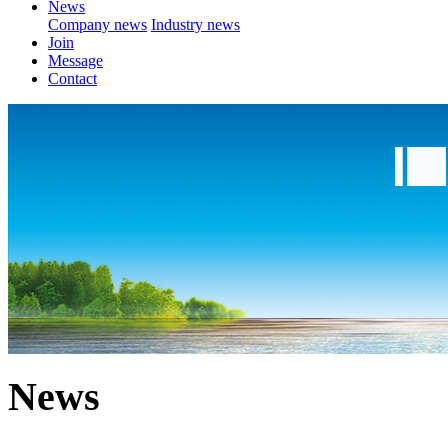
News
Company news
Industry news
Join
Message
Contact
News