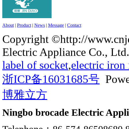
About
|
Product
|
News
|
Message
|
Contact
Copyright ©http://www.cn
Electric Appliance Co., Ltd
label of socket
,
electric iro
浙ICP备16031685号
Powe
博雅立方
Ningbo brocade Electric Appli