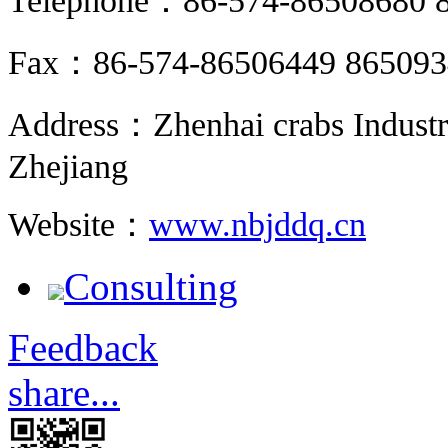
Telephone：86-574-86508680 
Fax：86-574-86506449 865093
Address：Zhenhai crabs Industr
Zhejiang
Website：
www.nbjddq.cn
Consulting
Feedback
share...