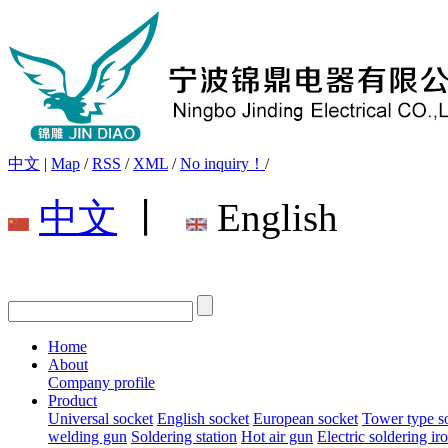
中文
|
Map
/
RSS
/
XML
/
No inquiry！
/
中文
丨
English
Home
About
Company profile
Product
Universal socket
English socket
European socket
Tower type s
welding gun
Soldering station
Hot air gun
Electric soldering ir