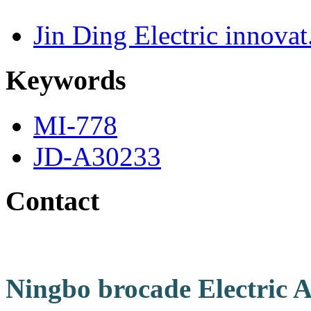
Jin Ding Electric innovat.
Keywords
MI-778
JD-A30233
Contact
Nin
gbo brocade Electric A